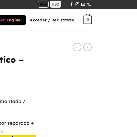
ARS
USD
ner Engine
0
Acceder / Registrarse
ico –
imantado /
por separado +
s.