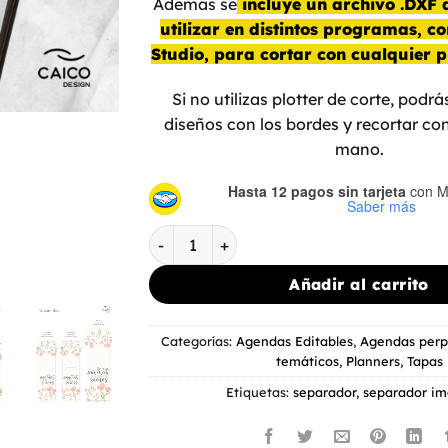
Además se
incluye un archivo .DXF 
utilizar en distintos programas, c
Studio, para cortar con cualquier pl
Si no utilizas plotter de corte, podrá
diseños con los bordes y recortar con
mano.
Hasta 12 pagos sin tarjeta
con M
Saber más
Separador magnético - Floral cantidad
Añadir al carrito
Categorías:
Agendas Editables
,
Agendas perp
temáticos
,
Planners
,
Tapas
Etiquetas:
separador
,
separador i