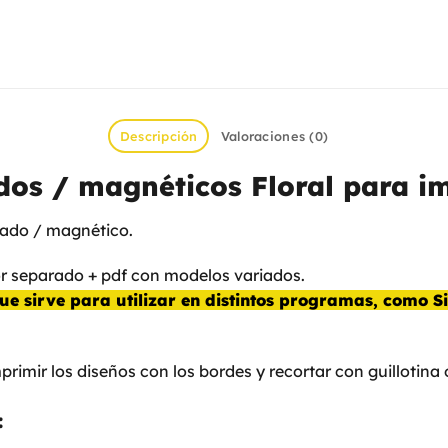
Descripción
Valoraciones (0)
os / magnéticos Floral para i
ado / magnético.
or separado + pdf con modelos variados.
ue sirve para utilizar en distintos programas, como Si
imprimir los diseños con los bordes y recortar con guillotina
: