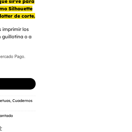
que sirve para
omo Silhouette
otter de corte.
s imprimir los
 guillotina o a
ercado Pago.
etuas
,
Cuadernos
mantado