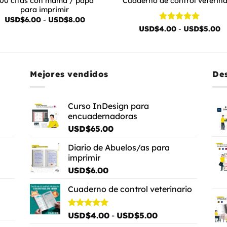
00 citas con mamá / papá
Cuaderno de control veterina
para imprimir
Rango
USD$
6.00
-
USD$
8.00
de
Valorado
R
USD$
4.00
-
USD$
5.00
precios:
d
con
5
de 5
desde
pr
USD$6.00
d
hasta
U
USD$8.00
h
U
Mejores vendidos
De
Curso InDesign para
encuadernadoras
USD$
65.00
Diario de Abuelos/as para
imprimir
USD$
6.00
Cuaderno de control veterinario
Rango
Valorado
USD$
4.00
-
USD$
5.00
o
con
5.00
de