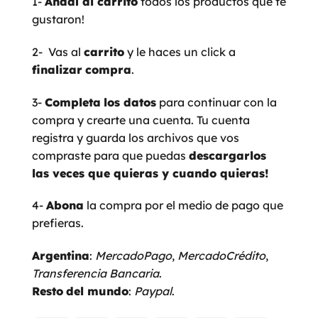
1-
Añadí al carrito
todos los productos que te
gustaron!
2- Vas al
carrito
y le haces un click a
finalizar
compra
.
3-
Completa
los datos
para continuar con la
compra y crearte una cuenta. Tu cuenta
registra y guarda los archivos que vos
compraste para que puedas
descargarlos
las veces que quieras y cuando quieras!
4-
Abona
la compra por el medio de pago que
prefieras.
Argentina
:
MercadoPago
,
MercadoCrédito
,
Transferencia
Bancaria
.
Resto
del mundo
:
Paypal
.