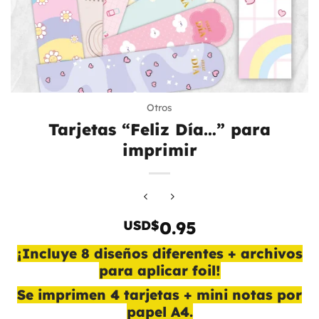
Otros
Tarjetas “Feliz Día…” para
imprimir
USD$
0.95
¡Incluye 8 diseños diferentes + archivos
para aplicar foil!
Se imprimen 4 tarjetas + mini notas por
papel A4.