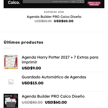
AGENDAS 2026
Agenda Builder PRO Caico Diseño
El
El
USD$
80.00
USD$
60.00
precio
precio
original
actual
era:
es:
USD$80.00.
USD$60.00.
Últimos productos
Agenda Harry Potter 2027 + 7 Extras para
imprimir
USD$
9.00
Guardado Automático de Agendas
USD$
15.00
Agenda Builder PRO Caico Diseño
El
El
USD$
80.00
USD$
60.00
precio
precio