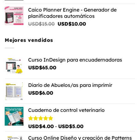
original
actual
Caico Planner Engine - Generador de
era:
es:
planificadores automáticos
USD$80.00.
USD$60.00.
El
El
USD$
15.00
USD$
10.00
precio
precio
original
actual
Mejores vendidos
era:
es:
USD$15.00.
USD$10.00.
Curso InDesign para encuadernadoras
USD$
65.00
Diario de Abuelos/as para imprimir
USD$
6.00
Cuaderno de control veterinario
Rango
Valorado
USD$
4.00
-
USD$
5.00
con
5.00
de
de 5
Curso Online Diseño y creación de Patterns
precios: