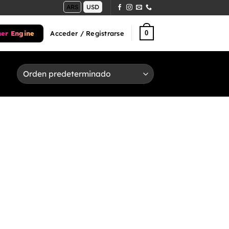
ARS
USD
ner Engine
0
Acceder / Registrarse