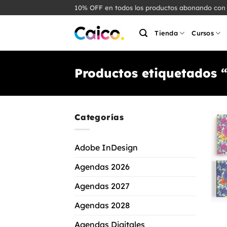
Saltar
10% OFF en todos los productos abonando con 
al
contenido
Tienda
Cursos
Productos etiquetados 
Categorías
Adobe InDesign
Agendas 2026
Agendas 2027
+
Agendas 2028
Agendas Digitales