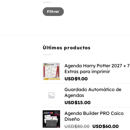
Precio
Precio
Filtrar
mínimo
máximo
Últimos productos
Agenda Harry Potter 2027 + 7
Extras para imprimir
USD$
9.00
Guardado Automático de
Agendas
USD$
15.00
Agenda Builder PRO Caico
Diseño
El
El
USD$
80.00
USD$
60.00