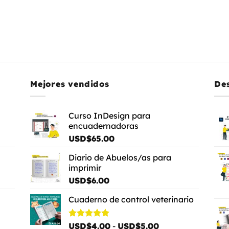
Mejores vendidos
De
Curso InDesign para
encuadernadoras
USD$
65.00
Diario de Abuelos/as para
imprimir
USD$
6.00
Cuaderno de control veterinario
Rango
Valorado
USD$
4.00
-
USD$
5.00