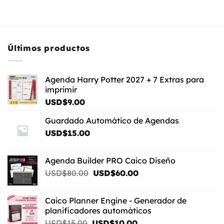
Últimos productos
Agenda Harry Potter 2027 + 7 Extras para
imprimir
USD$
9.00
Guardado Automático de Agendas
USD$
15.00
Agenda Builder PRO Caico Diseño
El
El
USD$
80.00
USD$
60.00
precio
precio
original
actual
Caico Planner Engine - Generador de
era:
es:
planificadores automáticos
USD$80.00.
USD$60.00.
El
El
USD$
15.00
USD$
10.00