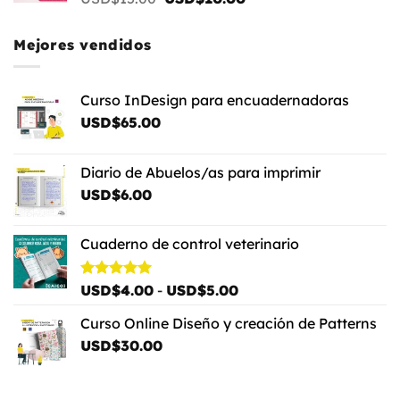
precio
precio
original
actual
Mejores vendidos
era:
es:
USD$15.00.
USD$10.00.
Curso InDesign para encuadernadoras
USD$
65.00
Diario de Abuelos/as para imprimir
USD$
6.00
Cuaderno de control veterinario
Rango
Valorado
USD$
4.00
-
USD$
5.00
con
5.00
de
de 5
Curso Online Diseño y creación de Patterns
precios:
USD$
30.00
desde
USD$4.00
hasta