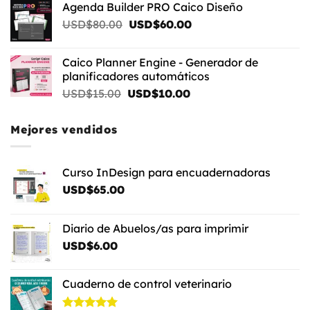
Agenda Builder PRO Caico Diseño
El
El
USD$
80.00
USD$
60.00
precio
precio
original
actual
Caico Planner Engine - Generador de
era:
es:
planificadores automáticos
USD$80.00.
USD$60.00.
El
El
USD$
15.00
USD$
10.00
precio
precio
original
actual
Mejores vendidos
era:
es:
USD$15.00.
USD$10.00.
Curso InDesign para encuadernadoras
USD$
65.00
Diario de Abuelos/as para imprimir
USD$
6.00
Cuaderno de control veterinario