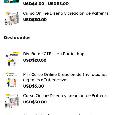
Rango
Valorado
USD$
4.00
-
USD$
5.00
con
5.00
de
de 5
Curso Online Diseño y creación de Patterns
precios:
USD$
30.00
desde
USD$4.00
hasta
USD$5.00
Destacados
Diseño de GIFs con Photoshop
USD$
20.00
MiniCurso Online Creación de Invitaciones
digitales e Interactivas
USD$
5.00
Curso Online Diseño y creación de Patterns
USD$
30.00