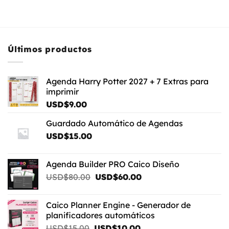
Últimos productos
Agenda Harry Potter 2027 + 7 Extras para
imprimir
USD$
9.00
Guardado Automático de Agendas
USD$
15.00
Agenda Builder PRO Caico Diseño
El
El
USD$
80.00
USD$
60.00
precio
precio
original
actual
Caico Planner Engine - Generador de
era:
es:
planificadores automáticos
USD$80.00.
USD$60.00.
El
El
USD$
15.00
USD$
10.00