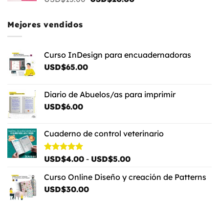
precio
precio
original
actual
Mejores vendidos
era:
es:
USD$15.00.
USD$10.00.
Curso InDesign para encuadernadoras
USD$
65.00
Diario de Abuelos/as para imprimir
USD$
6.00
Cuaderno de control veterinario
Rango
Valorado
USD$
4.00
-
USD$
5.00
con
5.00
de
de 5
Curso Online Diseño y creación de Patterns
precios:
USD$
30.00
desde
USD$4.00
hasta