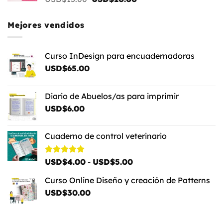
precio
precio
original
actual
Mejores vendidos
era:
es:
USD$15.00.
USD$10.00.
Curso InDesign para encuadernadoras
USD$
65.00
Diario de Abuelos/as para imprimir
USD$
6.00
Cuaderno de control veterinario
Rango
Valorado
USD$
4.00
-
USD$
5.00
con
5.00
de
de 5
Curso Online Diseño y creación de Patterns
precios:
USD$
30.00
desde
USD$4.00
hasta