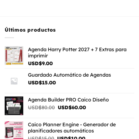
Últimos productos
Agenda Harry Potter 2027 + 7 Extras para
imprimir
USD$
9.00
Guardado Automático de Agendas
USD$
15.00
Agenda Builder PRO Caico Diseño
El
El
USD$
80.00
USD$
60.00
precio
precio
original
actual
Caico Planner Engine - Generador de
era:
es:
planificadores automáticos
USD$80.00.
USD$60.00.
El
El
USD$
15.00
USD$
10.00