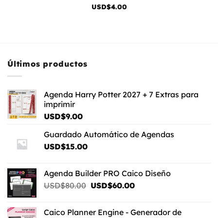
Valorado
USD$
4.00
con
3.67
de 5
Últimos productos
Agenda Harry Potter 2027 + 7 Extras para
imprimir
USD$
9.00
Guardado Automático de Agendas
USD$
15.00
Agenda Builder PRO Caico Diseño
El
El
USD$
80.00
USD$
60.00
precio
precio
original
actual
Caico Planner Engine - Generador de
era:
es: