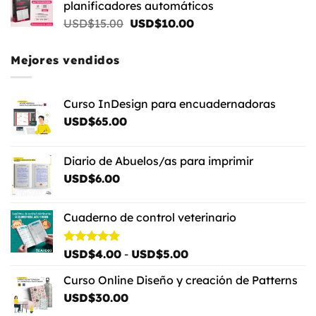
planificadores automáticos
USD$80.00.
USD$60.00.
El
El
USD$
15.00
USD$
10.00
precio
precio
original
actual
Mejores vendidos
era:
es:
USD$15.00.
USD$10.00.
Curso InDesign para encuadernadoras
USD$
65.00
Diario de Abuelos/as para imprimir
USD$
6.00
Cuaderno de control veterinario
Rango
Valorado
USD$
4.00
-
USD$
5.00
con
5.00
de
de 5
Curso Online Diseño y creación de Patterns
precios:
USD$
30.00
desde
USD$4.00