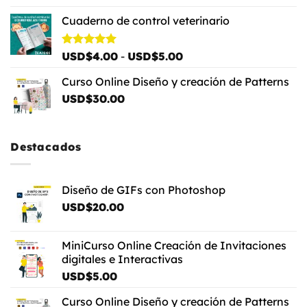
Cuaderno de control veterinario
Rango
Valorado
USD$
4.00
-
USD$
5.00
con
5.00
de
de 5
Curso Online Diseño y creación de Patterns
precios:
USD$
30.00
desde
USD$4.00
hasta
USD$5.00
Destacados
Diseño de GIFs con Photoshop
USD$
20.00
MiniCurso Online Creación de Invitaciones
digitales e Interactivas
USD$
5.00
Curso Online Diseño y creación de Patterns