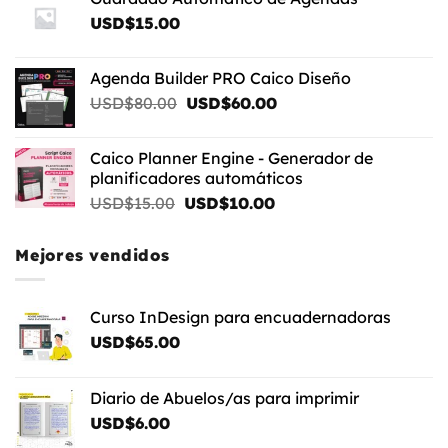
USD$
15.00
Agenda Builder PRO Caico Diseño
El
El
USD$
80.00
USD$
60.00
precio
precio
original
actual
Caico Planner Engine - Generador de
era:
es:
planificadores automáticos
USD$80.00.
USD$60.00.
El
El
USD$
15.00
USD$
10.00
precio
precio
original
actual
Mejores vendidos
era:
es:
USD$15.00.
USD$10.00.
Curso InDesign para encuadernadoras
USD$
65.00
Diario de Abuelos/as para imprimir
USD$
6.00