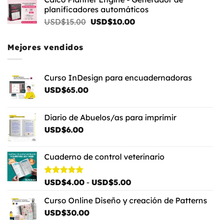
era:
es:
planificadores automáticos
USD$80.00.
USD$60.00.
El
El
USD$
15.00
USD$
10.00
precio
precio
original
actual
Mejores vendidos
era:
es:
USD$15.00.
USD$10.00.
Curso InDesign para encuadernadoras
USD$
65.00
Diario de Abuelos/as para imprimir
USD$
6.00
Cuaderno de control veterinario
Rango
Valorado
USD$
4.00
-
USD$
5.00
con
5.00
de
de 5
Curso Online Diseño y creación de Patterns
precios:
USD$
30.00
desde