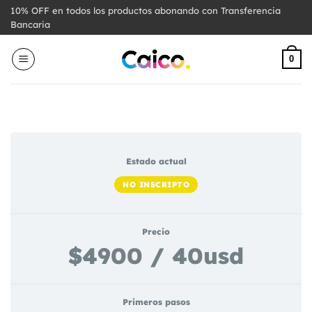
Saltar
10% OFF en todos los productos abonando con Transferencia
al
Bancaria
contenido
0
Estado actual
NO INSCRIPTO
Precio
$4900 / 40usd
Primeros pasos