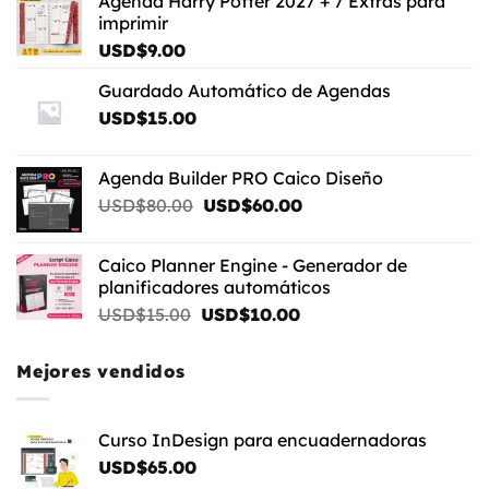
Agenda Harry Potter 2027 + 7 Extras para
imprimir
USD$
9.00
Guardado Automático de Agendas
USD$
15.00
Agenda Builder PRO Caico Diseño
El
El
USD$
80.00
USD$
60.00
precio
precio
original
actual
Caico Planner Engine - Generador de
era:
es:
planificadores automáticos
USD$80.00.
USD$60.00.
El
El
USD$
15.00
USD$
10.00
precio
precio
original
actual
Mejores vendidos
era:
es:
USD$15.00.
USD$10.00.
Curso InDesign para encuadernadoras
USD$
65.00