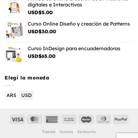
digitales e Interactivas
USD$
5.00
Curso Online Diseño y creación de Patterns
USD$
30.00
Curso InDesign para encuadernadoras
USD$
65.00
Elegí la moneda
ARS
USD
Visa
MasterCard
American
Bank
Maestro
Dinners
PayP
Express
Transfer
Club
Tienda
Cursos
Contacto