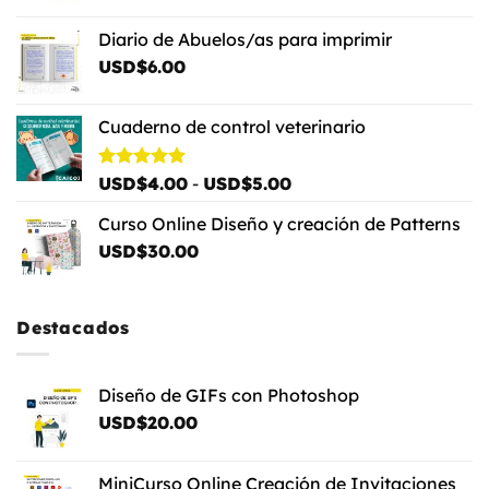
Diario de Abuelos/as para imprimir
USD$
6.00
Cuaderno de control veterinario
Rango
Valorado
USD$
4.00
-
USD$
5.00
con
5.00
de
de 5
Curso Online Diseño y creación de Patterns
precios:
USD$
30.00
desde
USD$4.00
hasta
USD$5.00
Destacados
Diseño de GIFs con Photoshop
USD$
20.00
MiniCurso Online Creación de Invitaciones