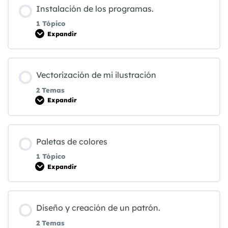
Contenido de la Lección
Instalación de los programas.
0% COMPLETADO
0/2 pasos
1 Tópico
Expandir
Definición y concepto de nuestro pattern.
Contenido de la Lección
Vectorización de mi ilustración
0% COMPLETADO
0/1 pasos
Creación de boceto manual de nuestro pattern.
2 Temas
Expandir
Instalación de los programas.
Contenido de la Lección
Paletas de colores
0% COMPLETADO
0/2 pasos
1 Tópico
Expandir
Corrección y colorización en Photoshop.
Contenido de la Lección
Diseño y creación de un patrón.
0% COMPLETADO
0/1 pasos
Vectorización y colorización en Illustrator.
2 Temas